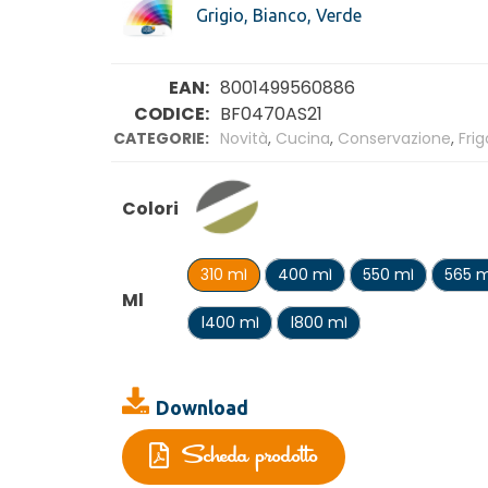
Grigio, Bianco, Verde
EAN:
8001499560886
CODICE:
BF0470AS21
CATEGORIE:
Novità
,
Cucina
,
Conservazione
,
Frig
Colori
310 ml
400 ml
550 ml
565 m
Ml
1400 ml
1800 ml
Download
Scheda prodotto