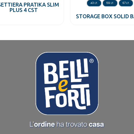
43 LT.
59 LT.
67 LT.
ETTIERA PRATIKA SLIM
PLUS 4 CST
STORAGE BOX SOLID B