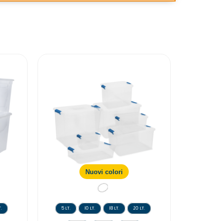
Nuovi colori
.
5 LT.
10 LT.
18 LT.
20 LT.