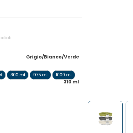
oclick
Grigio/Bianco/Verde
l
800 ml
975 ml
1000 ml
310 ml