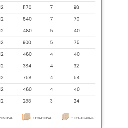
12
1176
7
98
12
840
7
70
12
480
5
40
12
900
5
75
12
480
4
40
12
384
4
32
12
768
4
64
12
480
4
40
12
288
3
24
PCS EPAL
STRATI EPAL
TOTALE IMBALLI