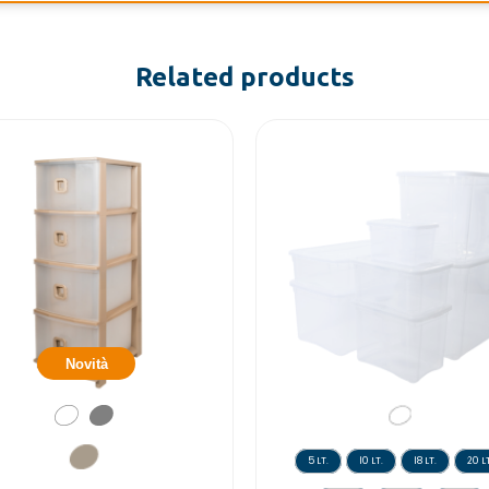
Related products
Novità
5 LT.
10 LT.
18 LT.
20 LT