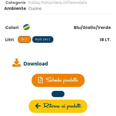
Categorie
Pulizia
,
Pattumiere
,
Differenziata
Ambiente
Cucina
Colori
Blu/Giallo/Verde
Litri
18 LT.
18 LT.
PLUS 24 LT.
Download
Scheda prodotto
Ritorna ai prodotti