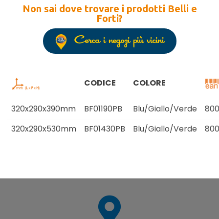
Non sai dove trovare i prodotti Belli e
Forti?
Cerca i negozi più vicini
CODICE
COLORE
320x290x390mm
BF01190PB
Blu/Giallo/Verde
800
320x290x530mm
BF01430PB
Blu/Giallo/Verde
800