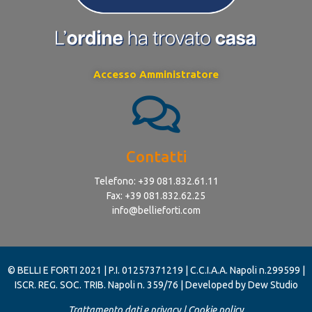
Accesso Amministratore
Contatti
Telefono: +39 081.832.61.11
Fax: +39 081.832.62.25
info@bellieforti.com
© BELLI E FORTI 2021 | P.I. 01257371219 | C.C.I.A.A. Napoli n.299599 |
ISCR. REG. SOC. TRIB. Napoli n. 359/76 |
Developed by
Dew Studio
Trattamento dati e privacy
|
Cookie policy