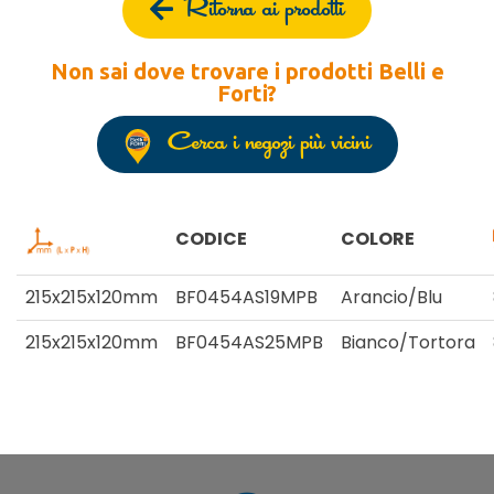
Ritorna ai prodotti
Non sai dove trovare i prodotti Belli e
Forti?
Cerca i negozi più vicini
CODICE
COLORE
215x215x120mm
BF0454AS19MPB
Arancio/Blu
215x215x120mm
BF0454AS25MPB
Bianco/Tortora