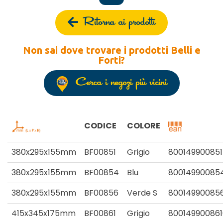
Ritorna ai prodotti
Non sai dove trovare i prodotti Belli e
Forti?
Cerca i negozi più vicini
CODICE
COLORE
380x295x155mm
BF00851
Grigio
800149900851
380x295x155mm
BF00854
Blu
80014990085
380x295x155mm
BF00856
Verde S
80014990085
415x345x175mm
BF00861
Grigio
800149900861