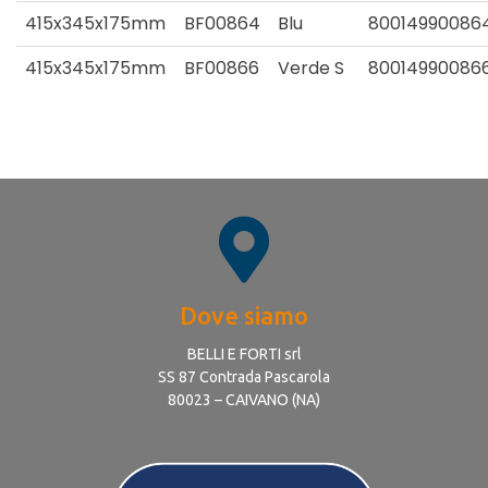
415x345x175mm
BF00864
Blu
80014990086
415x345x175mm
BF00866
Verde S
800149900866
Dove siamo
BELLI E FORTI srl
SS 87 Contrada Pascarola
80023 – CAIVANO (NA)