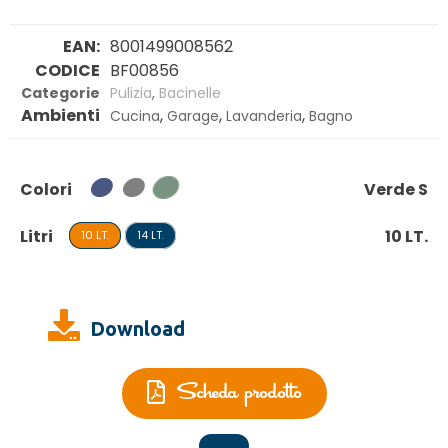
EAN:
8001499008562
CODICE
BF00856
Categorie
Pulizia
,
Bacinelle
Ambienti
,
,
,
Cucina
Garage
Lavanderia
Bagno
Colori
Verde S
Litri
10 LT.
10 LT.
14 LT.
Download
Scheda prodotto